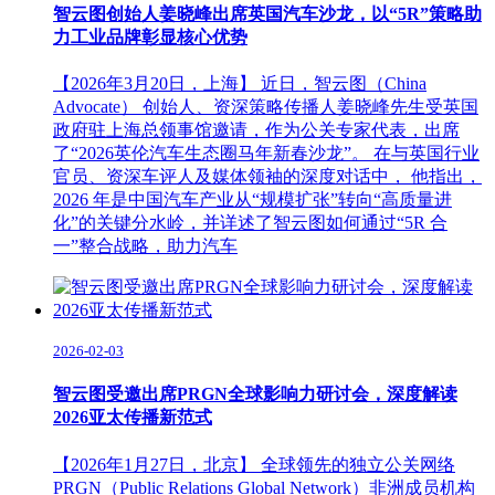
智云图创始人姜晓峰出席英国汽车沙龙，以“5R”策略助
力工业品牌彰显核心优势
【2026年3月20日，上海】 近日，智云图（China
Advocate） 创始人、资深策略传播人姜晓峰先生受英国
政府驻上海总领事馆邀请，作为公关专家代表，出席
了“2026英伦汽车生态圈马年新春沙龙”。 在与英国行业
官员、资深车评人及媒体领袖的深度对话中， 他指出，
2026 年是中国汽车产业从“规模扩张”转向“高质量进
化”的关键分水岭，并详述了智云图如何通过“5R 合
一”整合战略，助力汽车
2026-02-03
智云图受邀出席PRGN全球影响力研讨会，深度解读
2026亚太传播新范式
【2026年1月27日，北京】 全球领先的独立公关网络
PRGN（Public Relations Global Network）非洲成员机构