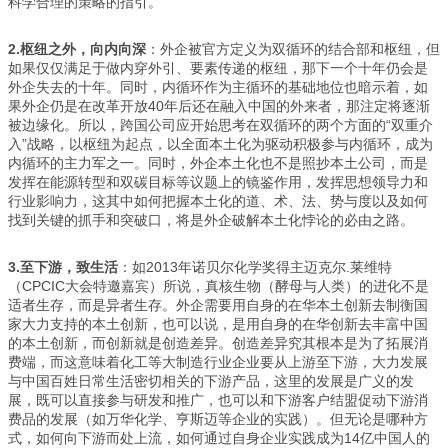
科学合理的策略的指引。
2.
枢纽之外，向内向深
：外企被官方定义为双循环的结合部和枢纽，但
如果仅仅满足于做内穿外引、要素传递的枢纽，那下一个十年仍会是
外企失去的十年。同时，内循环作为主循环的基础地位也暗示着，如
果外企仍是在改革开放40年后还在融入中国的外来者，那注定将逐渐
被边缘化。所以，跨国公司应开始思考在双循环的两个方面的“双重介
入”战略，以枢纽为起点，以全面本土化为驱动积极参与内循环，成为
内循环的主力军之一。同时，外企本土化也不是照抄本土公司，而是
发挥在能源转型和双碳目标等议题上的镜鉴作用，发挥思想领导力和
行业影响力，这其中如何把握本土化的道、术、法、势与度以及如何
找到关键的抓手和突破口，将是外企破解本土化悖论的必由之路。
3.
至下游，致生活
：如2013年诺贝尔化学奖得主迈克尔.莱维特
（CPCIC大会特邀嘉宾）所说，真核生物（酵母与人类）的进化不是
适者生存，而是异者生存。外企需要用自身的在华本土创新去制衡国
家大力支持的本土创新，也可以说，是用自身的在华创新去丰富中国
的本土创新，而创新就是创造差异。创造差异究其根本是为了拓展消
费端，而这意味着化工等大制造行业企业要从上游至下游，大力发展
与中国百姓日常生活密切相关的下游产品，这里的发展是广义的发
展，既可以直接参与研发和推广，也可以和下游客户结盟促动下游消
费品的发展（如万华化学、亨斯迈等企业的实践）。但无论是哪种方
式，如何向下游而处上流，如何通过自身企业实践成为14亿中国人的