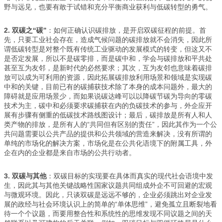
野与远见，也要有敢于试错和充分平衡商业获利与低碳转型的勇气。
2.
双碳之“碳”
：如何正确认识碳排放，是开启双碳征程的前提。首
先，只要工业社会存在，造成气候问题的碳排放就不会消失，因此所
谓低碳转型是对整个既有传统工业驱动的发展模式的转变，但这又不
是否定发展，所以不是碳零排，而是碳中和，学会与碳排放和平共处
甚至互为友邻，是新时代的必然要求；其次，互为友邻也意味着碳排
放可以成为可利用的资源，因此拓展碳排放利用场景和领域是实现碳
中和的关键，目前已有的碳捕获技术除了本身的成本问题外，最大的
障碍就是应用场景少，而如果说碳达峰可以以降碳节碳为导向的零碳
技术为主，碳中和必须要求碳捕获在内的负碳技术的参与，外企应开
展有步骤有侧重的低碳技术路线图设计；最后，碳排放是所有人和人
类产物的排放，是所有人的“共同但有区别的责任”，因此其作为一个公
共问题需要以公共产品的提供和公共领域的营造来解决，没有所谓的
单纯的市场化的解决方案，市场化是在公共化语境下的附属工具，外
企在内的企业都是来自市场的公共行动者。
3.
双碳与其他
：双碳目标的实现要在具体而真实的现代社会语境中发
生，因此其与其他关键战略性国家议题共同组成外企不可回避的宏观
与微观环境。因此，只谈双碳是远远不够的，企业必须跳出对企业发
展的政经与社会环境认识上的简单的“单体思维”，避免孤立且断裂地看
待一个个议题，而要用整合性和系统性的思维发现不同议题之间的天