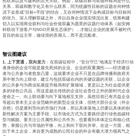
然联系以及可建构的后天关联。例如，双碳目标与双循环格局是什么
关系，双碳和数字化又有什么联系，同为统摄性目标的议题在何种情
况下会形成“目标+手段”的结合，又在何种情况下会构成目标与目标间
的张力。深入理解双碳之外，并以自身企业现实情况出发，统筹构建
切入以实现商业获利与社会价值双赢为愿景的议题行动体系（如安姆
科联动下游客户与NGO开展生态保护），才能让企业的发展不被时代
盲目的命运主宰，做绿浪的弄潮儿，而不是沉船者。
智云图建议
1.
上下贯通，双向发力
：在双碳征程中，“安分守己”地满足于经济行动
者身份的企业可能是最先死掉的企业。企业的双重属性——经济建设
者与公共参与者愈发凸显，这就要求企业不只是在品牌传播和政府关
系中努力向上联动，建立与包括双碳在内的关键议题的关联，以企业
的公共参与为商业拓展提升格局和扩展领域，更是以之为社会提供更
多的绿色公共品，而这是超出传统的企业社会责任之外的新时代企业
使命之一。向上联动要与向下落地相互支持，虽然目前已有共益企业
等超出资本主义企业范畴外的新型企业主体，但绝大部分企业（外企
亦然）仍是逐利导向的市场行为体，所以具体落地上仍要以具体的创
新性解决方案为主要手段、以市场化方式为主要路径进行绿色低碳转
型与赋能。要关注公共属性和公共作为，也要看到本体定位和核心优
势，掌握公共与市场的平衡，向上和向下双向并举。在这一方面，相
比于本土企业，来自更为成熟的公民社会的外企有极大潜力领风气之