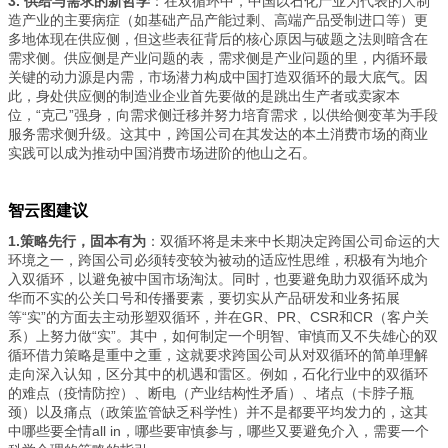
3.
供给与需求的新哲学
：在双循环中，中国以石化产业为代表的大制
造产业的主要病症（如基础产品产能过剩、高端产品受制进口等）更
多地体现在供应侧，但这些表征背后的核心原因与破题之法则暗含在
需求侧。供应侧是产业问题的表，需求侧是产业问题的里，内循环最
关键的动力源是内需，市场潜力构成中国打造双循环的最大底气。因
此，身处供应侧的制造业企业首先要做的是跳出生产者或卖家本
位，“克己”强身，向需求侧迁移并努力培育需求，以供给侧变革为手段
服务需求侧升级。这其中，跨国公司在其发达的本土消费市场的商业
实践可以成为推动中国消费市场进阶的他山之石。
智云图建议
1.
策略先行，固本有为
：双循环将是未来中长期决定跨国公司命运的大
环境之一，跨国公司必须转变较为被动的适应性思维，积极有为地介
入双循环，以避免被中国市场淘汰。同时，也要避免助力双循环成为
华而不实的公关口号和传播要素，要切实从产品研发和业务拓展
等“实”的方面去主动形塑双循环，并在GR、PR、CSR和CR（客户关
系）上努力做“实”。其中，如何制定一个明智、审慎而又不失雄心的双
循环借力策略是重中之重，这就要求跨国公司从对双循环的简单理解
走向深入认知，区分其中的机遇和雷区。例如，石化行业中的双循环
的难点（疫情防控）、断电（产业结构性矛盾）、堵点（卡脖子瓶
颈）以及痛点（政策监管缺乏科学性）并不是都要平均发力的，这其
中哪些要全情all in，哪些要审慎参与，哪些又要避免介入，需要一个