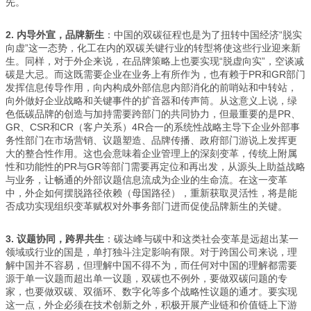
先。
2.
内导外宣，品牌新生
：中国的双碳征程也是为了扭转中国经济“脱实
向虚”这一态势，化工在内的双碳关键行业的转型将使这些行业迎来新
生。同样，对于外企来说，在品牌策略上也要实现“脱虚向实”，空谈减
碳是大忌。而这既需要企业在业务上有所作为，也有赖于PR和GR部门
发挥信息传导作用，向内构成外部信息内部消化的前哨站和中转站，
向外做好企业战略和关键事件的扩音器和传声筒。从这意义上说，绿
色低碳品牌的创造与加持需要跨部门的共同协力，但最重要的是PR、
GR、CSR和CR（客户关系）4R合一的系统性战略主导下企业外部事
务性部门在市场营销、议题塑造、品牌传播、政府部门游说上发挥更
大的整合性作用。这也会意味着企业管理上的深刻变革，传统上附属
性和功能性的PR与GR等部门需要再定位和再出发，从源头上助益战略
与业务，让畅通的外部议题信息流成为企业的生命流。在这一变革
中，外企如何摆脱路径依赖（母国路径），重新获取灵活性，将是能
否成功实现组织变革赋权对外事务部门进而促使品牌新生的关键。
3.
议题协同，跨界共生
：碳达峰与碳中和这类社会变革是远超出某一
领域或行业的国是，单打独斗注定影响有限。对于跨国公司来说，理
解中国并不容易，但理解中国不得不为，而任何对中国的理解都需要
源于单一议题而超出单一议题，双碳也不例外，要做双碳问题的专
家，也要做双碳、双循环、数字化等多个战略性议题的通才。要实现
这一点，外企必须在技术创新之外，积极开展产业链和价值链上下游