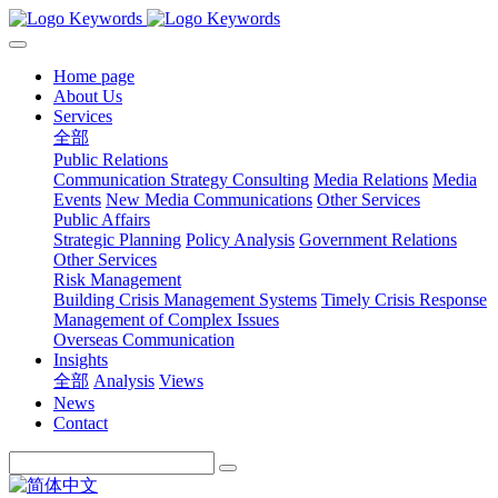
Home page
About Us
Services
全部
Public Relations
Communication Strategy Consulting
Media Relations
Media
Events
New Media Communications
Other Services
Public Affairs
Strategic Planning
Policy Analysis
Government Relations
Other Services
Risk Management
Building Crisis Management Systems
Timely Crisis Response
Management of Complex Issues
Overseas Communication
Insights
全部
Analysis
Views
News
Contact