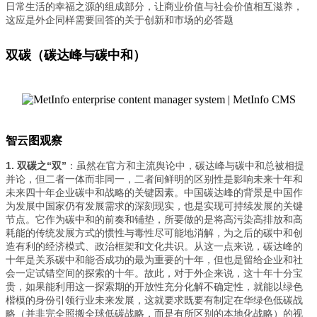
日常生活的幸福之源的组成部分，让商业价值与社会价值相互滋养，
这应是外企同样需要回答的关于创新和市场的必答题
双碳（碳达峰与碳中和）
智云图观察
1.
双碳之“双”
：虽然在官方和主流舆论中，碳达峰与碳中和总被相提
并论，但二者一体而非同一，二者间鲜明的区别性是影响未来十年和
未来四十年企业碳中和战略的关键因素。中国碳达峰的背景是中国作
为发展中国家仍有发展需求的深刻现实，也是实现可持续发展的关键
节点。它作为碳中和的前奏和铺垫，所要做的是将高污染高排放和高
耗能的传统发展方式的惯性与毒性尽可能地消解，为之后的碳中和创
造有利的经济模式、政治框架和文化共识。从这一点来说，碳达峰的
十年是关系碳中和能否成功的最为重要的十年，但也是留给企业和社
会一定试错空间的探索的十年。故此，对于外企来说，这十年十分宝
贵，如果能利用这一探索期的开放性充分化解不确定性，就能以绿色
楷模的身份引领行业未来发展，这就要求既要有制定在华绿色低碳战
略（并非完全照搬全球低碳战略，而是有所区别的本地化战略）的视