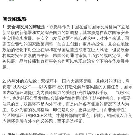
智云图观察
1.
安全与发展的辩证法
：双循环作为中国在当前国际发展格局下立足
新阶段的新部署和立足综合国力的新调整，其本质是在谋求国家安全
中实现稳步发展。在安全与发展这两个核心诉求中，对外企来说，国
家安全驱动的国家政策调整（如自主创新）更具挑战性，且会在地缘
政治的催化下对企业在华和在母国运营造成潜在巨大风险，但发展会
构成对安全要素的再平衡，跨国公司通过审慎且巧妙的战略定位、业
务拓展、品牌传播和政府事务合作可以实现政治安全下的在华发展共
赢。
2.
内与外的方法论
：双循环中，国内大循环是唯一且绝对的基础，肩
负着“以内化外”——以内部市场的打造化解外部风险的关键任务，国际
国内双循环则提供为内循环助力的关键补充性场域和手段——“联外助
内”，也为跨国公司发挥结合部的枢纽作用创造了结构性机会。但需要
注意的是，双循环不是内外平衡，而是内外各有侧重的情况下以内为
主、以外为辅的发展格局，即使是对外，更具区域性（而非全球性）
的区域循环（如RCEP区域）才是外部向的重点，因此，如何深入介入
内循环是所有外企的必答题，而不是选择题。